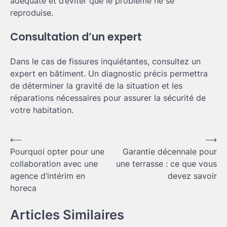
adéquate et d’éviter que le problème ne se
reproduise.
Consultation d’un expert
Dans le cas de fissures inquiétantes, consultez un
expert en bâtiment. Un diagnostic précis permettra
de déterminer la gravité de la situation et les
réparations nécessaires pour assurer la sécurité de
votre habitation.
Navigation
⟵
⟶
Pourquoi opter pour une
Garantie décennale pour
de
collaboration avec une
une terrasse : ce que vous
l’article
agence d’intérim en
devez savoir
horeca
Articles Similaires