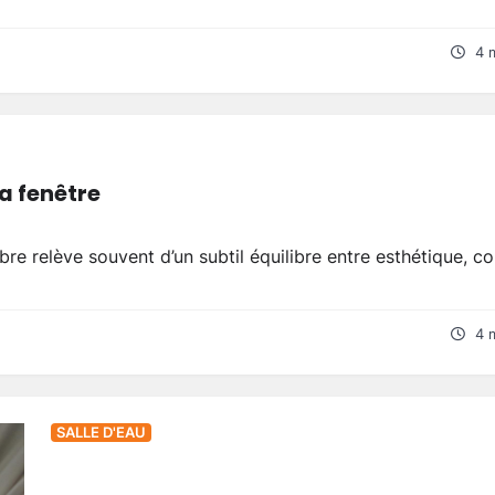
4 
la fenêtre
re relève souvent d’un subtil équilibre entre esthétique, co
4 
SALLE D'EAU