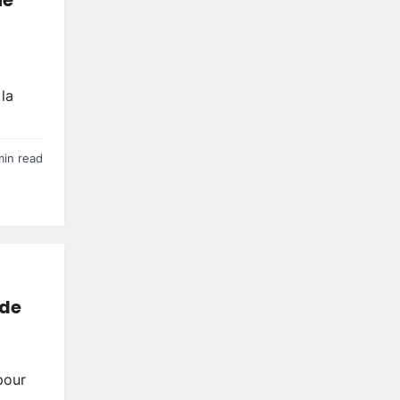
ne
 la
min read
 de
pour