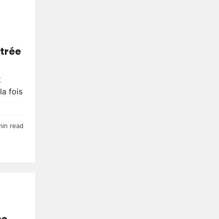
itrée
t
la fois
min read