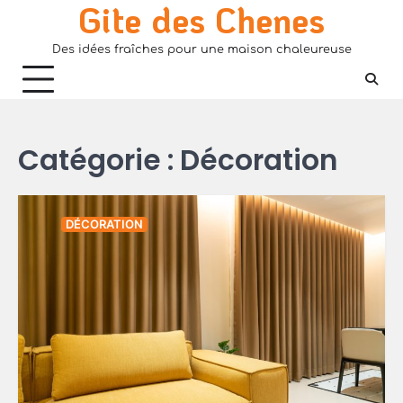
Gite des Chenes
Skip
to
Des idées fraîches pour une maison chaleureuse
content
Catégorie :
Décoration
DÉCORATION