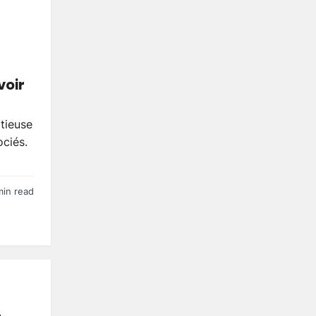
voir
tieuse
ciés.
min read