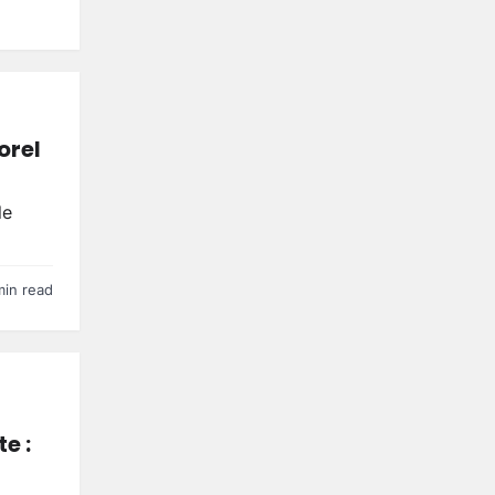
orel
le
min read
e :