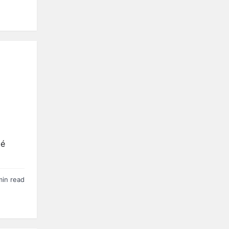
té
min read