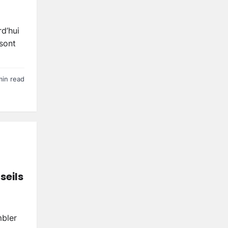
d’hui
 sont
min read
seils
mbler