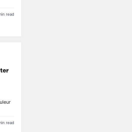
min read
ter
uleur
min read