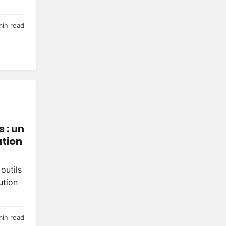
min read
 : un
ution
outils
ution
min read