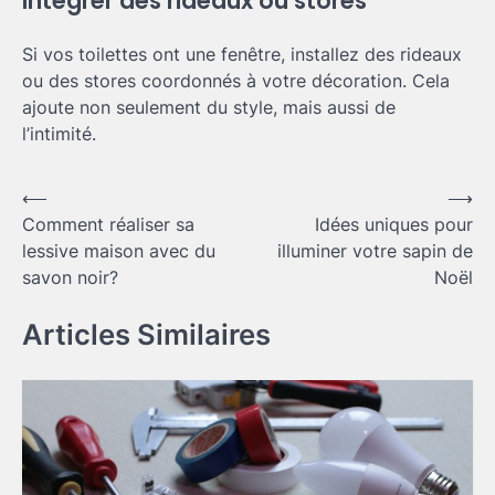
Intégrer des rideaux ou stores
Si vos toilettes ont une fenêtre, installez des rideaux
ou des stores coordonnés à votre décoration. Cela
ajoute non seulement du style, mais aussi de
l’intimité.
Navigation
⟵
⟶
Comment réaliser sa
Idées uniques pour
de
lessive maison avec du
illuminer votre sapin de
l’article
savon noir?
Noël
Articles Similaires