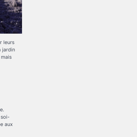
r leurs
 jardin
 mais
e.
 soi-
ée aux