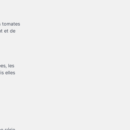
es tomates
t et de
es, les
s elles
ne série