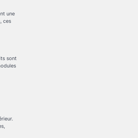
ent une
, ces
its sont
modules
rieur.
es,