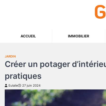
G
Skip
to
content
ACCUEIL
IMMOBILIER
JARDIN
Créer un potager d’intérie
pratiques
Eulalie
27 juin 2024