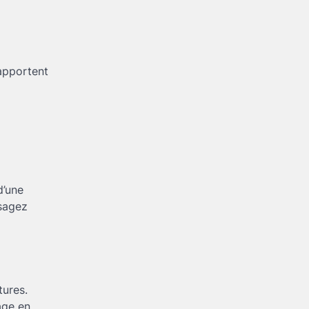
 apportent
d’une
isagez
tures.
age en