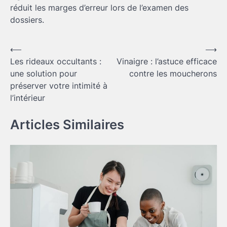
réduit les marges d’erreur lors de l’examen des
dossiers.
Navigation
⟵
⟶
Les rideaux occultants :
Vinaigre : l’astuce efficace
de
une solution pour
contre les moucherons
l’article
préserver votre intimité à
l’intérieur
Articles Similaires